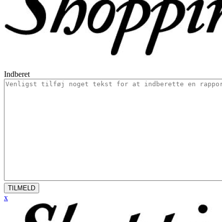
Indberet
TILMELD
x