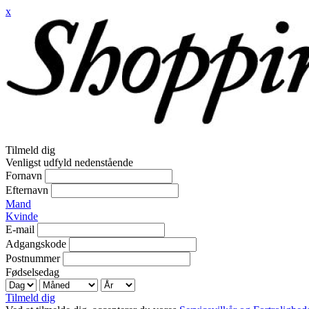
x
Tilmeld dig
Venligst udfyld nedenstående
Fornavn
Efternavn
Mand
Kvinde
E-mail
Adgangskode
Postnummer
Fødselsedag
Tilmeld dig