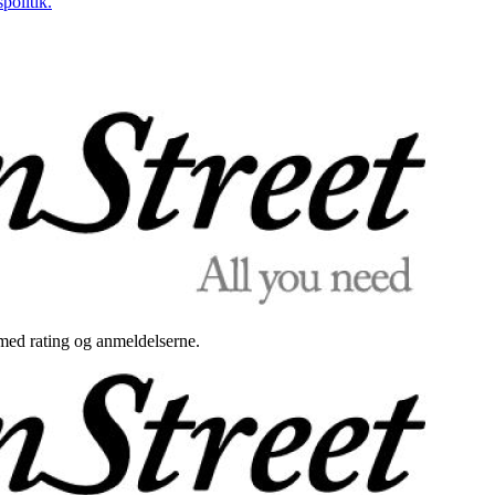
politik.
med rating og anmeldelserne.