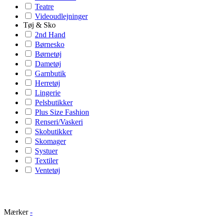
Teatre
Videoudlejninger
Tøj & Sko
2nd Hand
Børnesko
Børnetøj
Dametøj
Garnbutik
Herretøj
Lingerie
Pelsbutikker
Plus Size Fashion
Renseri/Vaskeri
Skobutikker
Skomager
Systuer
Textiler
Ventetøj
Mærker
-