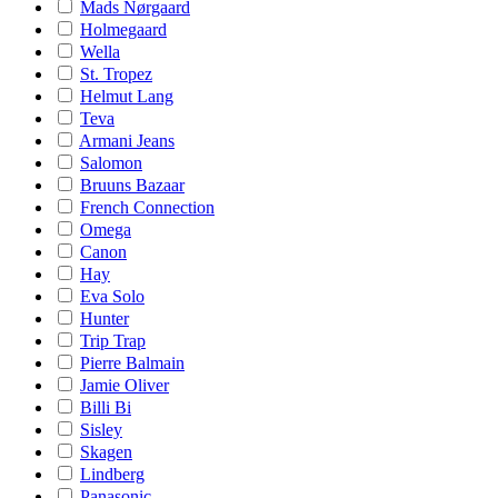
Mads Nørgaard
Holmegaard
Wella
St. Tropez
Helmut Lang
Teva
Armani Jeans
Salomon
Bruuns Bazaar
French Connection
Omega
Canon
Hay
Eva Solo
Hunter
Trip Trap
Pierre Balmain
Jamie Oliver
Billi Bi
Sisley
Skagen
Lindberg
Panasonic