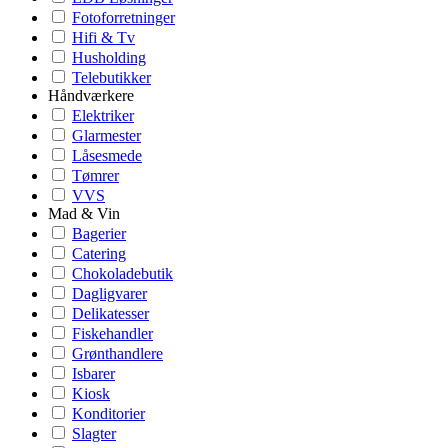
Fotoforretninger
Hifi & Tv
Husholding
Telebutikker
Håndværkere
Elektriker
Glarmester
Låsesmede
Tømrer
VVS
Mad & Vin
Bagerier
Catering
Chokoladebutik
Dagligvarer
Delikatesser
Fiskehandler
Grønthandlere
Isbarer
Kiosk
Konditorier
Slagter