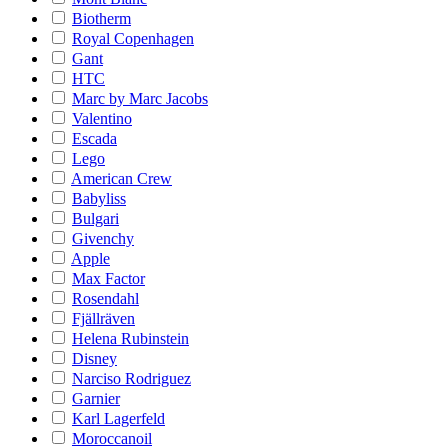
Biotherm
Royal Copenhagen
Gant
HTC
Marc by Marc Jacobs
Valentino
Escada
Lego
American Crew
Babyliss
Bulgari
Givenchy
Apple
Max Factor
Rosendahl
Fjällräven
Helena Rubinstein
Disney
Narciso Rodriguez
Garnier
Karl Lagerfeld
Moroccanoil