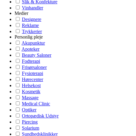
Slik & Konfekture
Vinhandler
Medier
Designere
Reklame
Trykkerier
Personlig pleje
Akupunktur
Apoteker
Beauty Saloner
Fodterapi
Frisørsaloner
Fysioterapi
Hørecenter
Helsekost
Kosmetik
Massage
Medical Clinic
Optiker
Ortopædisk Udstyr
Piercing
Solarium
Sundhedsklinikker