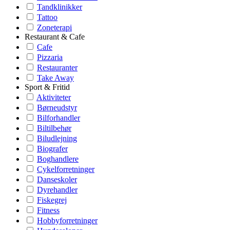
Tandklinikker
Tattoo
Zoneterapi
Restaurant & Cafe
Cafe
Pizzaria
Restauranter
Take Away
Sport & Fritid
Aktiviteter
Børneudstyr
Bilforhandler
Biltilbehør
Biludlejning
Biografer
Boghandlere
Cykelforretninger
Danseskoler
Dyrehandler
Fiskegrej
Fitness
Hobbyforretninger