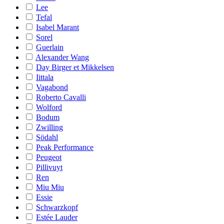
Lee
Tefal
Isabel Marant
Sorel
Guerlain
Alexander Wang
Day Birger et Mikkelsen
Iittala
Vagabond
Roberto Cavalli
Wolford
Bodum
Zwilling
Södahl
Peak Performance
Peugeot
Pillivuyt
Ren
Miu Miu
Essie
Schwarzkopf
Estée Lauder