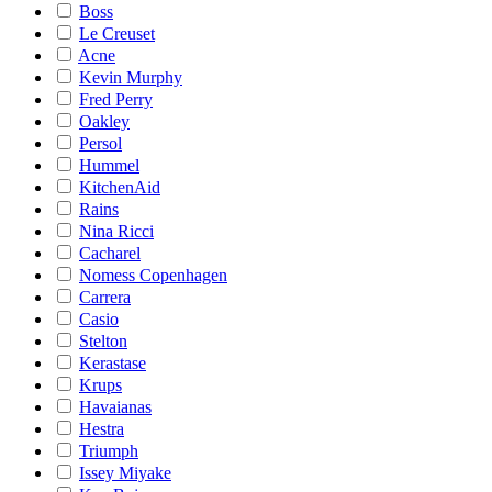
Boss
Le Creuset
Acne
Kevin Murphy
Fred Perry
Oakley
Persol
Hummel
KitchenAid
Rains
Nina Ricci
Cacharel
Nomess Copenhagen
Carrera
Casio
Stelton
Kerastase
Krups
Havaianas
Hestra
Triumph
Issey Miyake