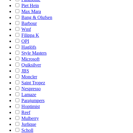
Piet Hein
Max Mara
Bang & Olufsen
Barbour
Wmf
Filippa K
OPI
Haglöfs
Style Masters
Microsoft
Quiksilver
JBS
Moncler
Saint Tropez
Nespresso
Lamaze
Parajumpers
Hoptimist
Reef
Mulberry
Jurlique
Scholl