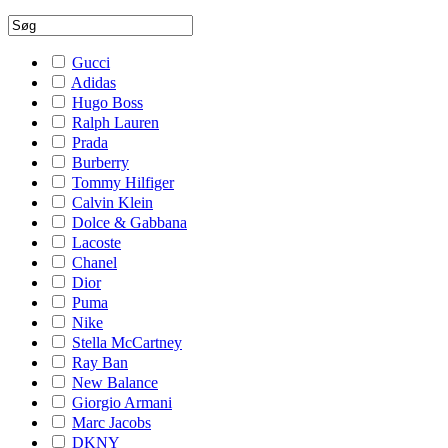
Gucci
Adidas
Hugo Boss
Ralph Lauren
Prada
Burberry
Tommy Hilfiger
Calvin Klein
Dolce & Gabbana
Lacoste
Chanel
Dior
Puma
Nike
Stella McCartney
Ray Ban
New Balance
Giorgio Armani
Marc Jacobs
DKNY