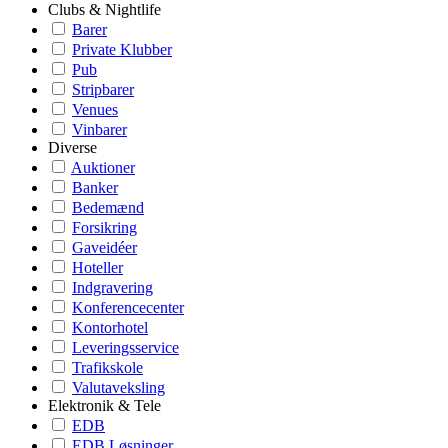
Clubs & Nightlife
Barer
Private Klubber
Pub
Stripbarer
Venues
Vinbarer
Diverse
Auktioner
Banker
Bedemænd
Forsikring
Gaveidéer
Hoteller
Indgravering
Konferencecenter
Kontorhotel
Leveringsservice
Trafikskole
Valutaveksling
Elektronik & Tele
EDB
EDB Løsninger