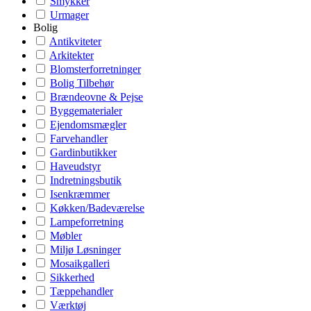
Smykker
Urmager
Bolig
Antikviteter
Arkitekter
Blomsterforretninger
Bolig Tilbehør
Brændeovne & Pejse
Byggematerialer
Ejendomsmægler
Farvehandler
Gardinbutikker
Haveudstyr
Indretningsbutik
Isenkræmmer
Køkken/Badeværelse
Lampeforretning
Møbler
Miljø Løsninger
Mosaikgalleri
Sikkerhed
Tæppehandler
Værktøj