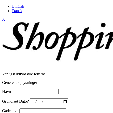
English
Dansk
X
Venligst udfyld alle felterne.
Generelle oplysninger
-
Navn
Grundlagt Dato?
Gadenavn