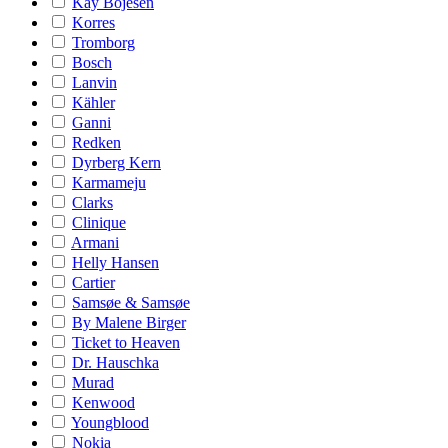
Kay Bojesen
Korres
Tromborg
Bosch
Lanvin
Kähler
Ganni
Redken
Dyrberg Kern
Karmameju
Clarks
Clinique
Armani
Helly Hansen
Cartier
Samsøe & Samsøe
By Malene Birger
Ticket to Heaven
Dr. Hauschka
Murad
Kenwood
Youngblood
Nokia