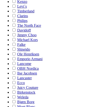
Kenzo
Levi´s
Timberland
Clarins
Philips
The North Face
Davidoff
Jimmy Choo
Michael Kors
Falke
Shiseido
Ole Henriksen
Emporio Armani
Lancome
OBH Nordica
Ilse Jacobsen
Lancaster
Ecco
Juicy Couture
Birkenstock
Weleda
Bjørn Borg
Mont Blanc