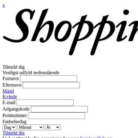
x
Tilmeld dig
Venligst udfyld nedenstående
Fornavn
Efternavn
Mand
Kvinde
E-mail
Adgangskode
Postnummer
Fødselsedag
Tilmeld dig