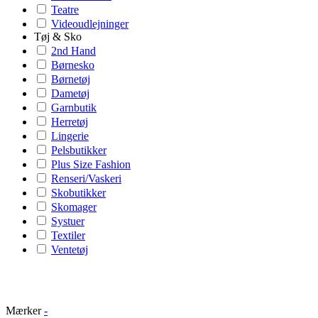
Teatre
Videoudlejninger
Tøj & Sko
2nd Hand
Børnesko
Børnetøj
Dametøj
Garnbutik
Herretøj
Lingerie
Pelsbutikker
Plus Size Fashion
Renseri/Vaskeri
Skobutikker
Skomager
Systuer
Textiler
Ventetøj
Mærker
-