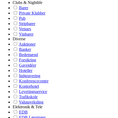
Clubs & Nightlife
Barer
Private Klubber
Pub
Stripbarer
Venues
Vinbarer
Diverse
Auktioner
Banker
Bedemænd
Forsikring
Gaveidéer
Hoteller
Indgravering
Konferencecenter
Kontorhotel
Leveringsservice
Trafikskole
Valutaveksling
Elektronik & Tele
EDB
EDB Løsninger