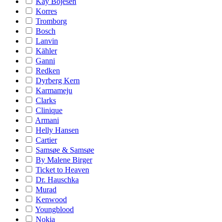
Kay Bojesen
Korres
Tromborg
Bosch
Lanvin
Kähler
Ganni
Redken
Dyrberg Kern
Karmameju
Clarks
Clinique
Armani
Helly Hansen
Cartier
Samsøe & Samsøe
By Malene Birger
Ticket to Heaven
Dr. Hauschka
Murad
Kenwood
Youngblood
Nokia