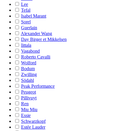
Lee
Tefal
Isabel Marant
Sorel
Guerlain
Alexander Wang
Day Birger et Mikkelsen
Iittala
Vagabond
Roberto Cavalli
Wolford
Bodum
Zwilling
Södahl
Peak Performance
Peugeot
Pillivuyt
Ren
Miu Miu
Essie
Schwarzkopf
Estée Lauder