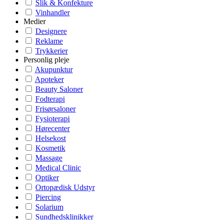
Slik & Konfekture
Vinhandler
Medier
Designere
Reklame
Trykkerier
Personlig pleje
Akupunktur
Apoteker
Beauty Saloner
Fodterapi
Frisørsaloner
Fysioterapi
Hørecenter
Helsekost
Kosmetik
Massage
Medical Clinic
Optiker
Ortopædisk Udstyr
Piercing
Solarium
Sundhedsklinikker