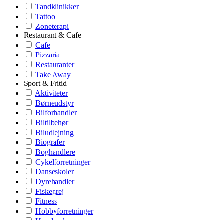
Tandklinikker
Tattoo
Zoneterapi
Restaurant & Cafe
Cafe
Pizzaria
Restauranter
Take Away
Sport & Fritid
Aktiviteter
Børneudstyr
Bilforhandler
Biltilbehør
Biludlejning
Biografer
Boghandlere
Cykelforretninger
Danseskoler
Dyrehandler
Fiskegrej
Fitness
Hobbyforretninger