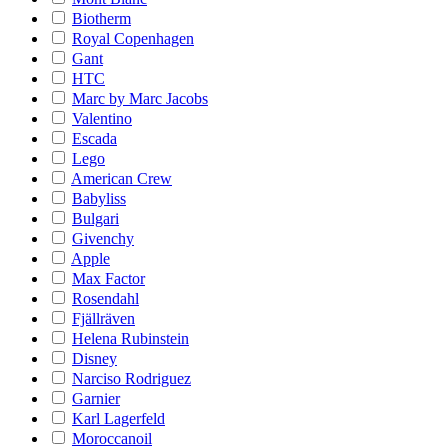
Biotherm
Royal Copenhagen
Gant
HTC
Marc by Marc Jacobs
Valentino
Escada
Lego
American Crew
Babyliss
Bulgari
Givenchy
Apple
Max Factor
Rosendahl
Fjällräven
Helena Rubinstein
Disney
Narciso Rodriguez
Garnier
Karl Lagerfeld
Moroccanoil