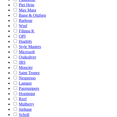
Piet Hein
Max Mara
Bang & Olufsen
Barbour
Wmf
Filippa K
OPI
Haglöfs
Style Masters
Microsoft
Quiksilver
JBS
Moncler
Saint Tropez
Nespresso
Lamaze
Parajumpers
Hoptimist
Reef
Mulberry
Jurlique
Scholl