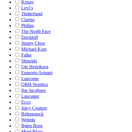
Kenzo
Levi´s
Timberland
Clarins
Philips
The North Face
Davidoff
Jimmy Choo
Michael Kors
Falke
Shiseido
Ole Henriksen
Emporio Armani
Lancome
OBH Nordica
Ilse Jacobsen
Lancaster
Ecco
Juicy Couture
Birkenstock
Weleda
Bjørn Borg
Mont Blanc