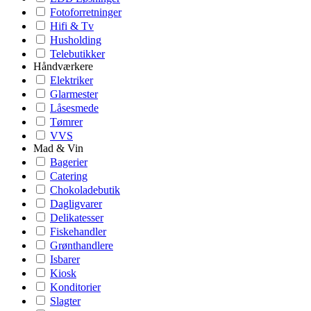
Fotoforretninger
Hifi & Tv
Husholding
Telebutikker
Håndværkere
Elektriker
Glarmester
Låsesmede
Tømrer
VVS
Mad & Vin
Bagerier
Catering
Chokoladebutik
Dagligvarer
Delikatesser
Fiskehandler
Grønthandlere
Isbarer
Kiosk
Konditorier
Slagter