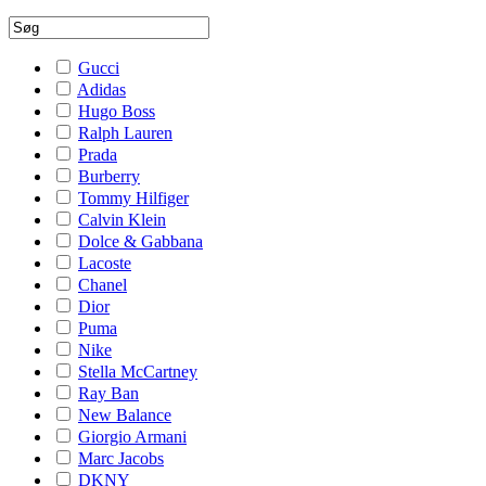
Gucci
Adidas
Hugo Boss
Ralph Lauren
Prada
Burberry
Tommy Hilfiger
Calvin Klein
Dolce & Gabbana
Lacoste
Chanel
Dior
Puma
Nike
Stella McCartney
Ray Ban
New Balance
Giorgio Armani
Marc Jacobs
DKNY