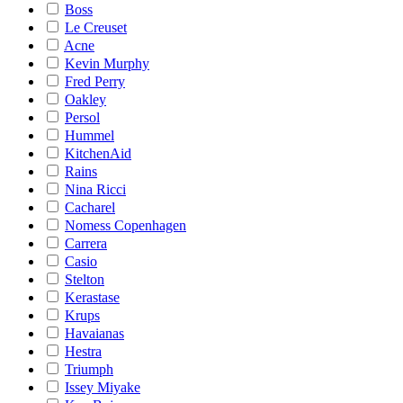
Boss
Le Creuset
Acne
Kevin Murphy
Fred Perry
Oakley
Persol
Hummel
KitchenAid
Rains
Nina Ricci
Cacharel
Nomess Copenhagen
Carrera
Casio
Stelton
Kerastase
Krups
Havaianas
Hestra
Triumph
Issey Miyake