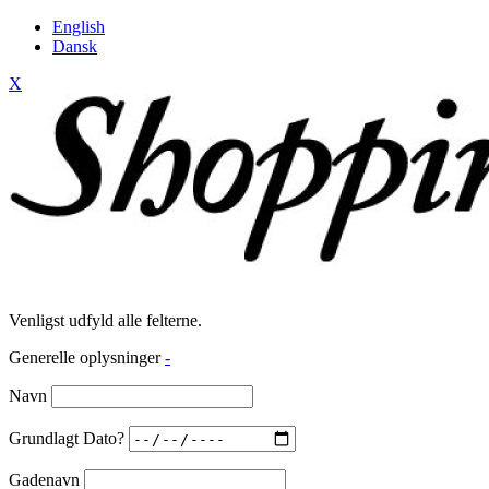
English
Dansk
X
Venligst udfyld alle felterne.
Generelle oplysninger
-
Navn
Grundlagt Dato?
Gadenavn