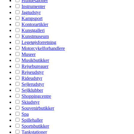
Hundesaloner
Instrumenter
Jagtudstyr
Kampsport
Kontorartikler
Kunstgalleri
Kunstmuseum
Legetøjsforretning
Motorcykelforhandlere
Museer
Musikbutikker
Rejsebureauer
Rejseudstyr
Rideudstyr
Sejlerudstyr
Sejlklubber
Shoppingcentre
Skiudstyr
Souvenirbutikker
Spa
Spillehaller
Sportsbutikker
Tankstationer