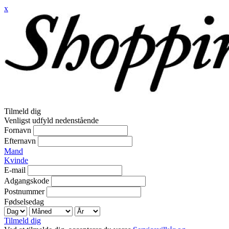
x
Tilmeld dig
Venligst udfyld nedenstående
Fornavn
Efternavn
Mand
Kvinde
E-mail
Adgangskode
Postnummer
Fødselsedag
Tilmeld dig