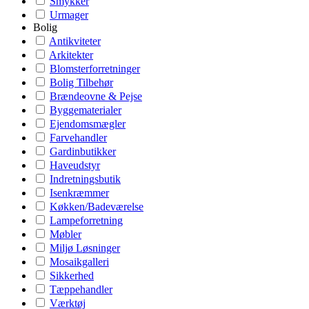
Smykker
Urmager
Bolig
Antikviteter
Arkitekter
Blomsterforretninger
Bolig Tilbehør
Brændeovne & Pejse
Byggematerialer
Ejendomsmægler
Farvehandler
Gardinbutikker
Haveudstyr
Indretningsbutik
Isenkræmmer
Køkken/Badeværelse
Lampeforretning
Møbler
Miljø Løsninger
Mosaikgalleri
Sikkerhed
Tæppehandler
Værktøj