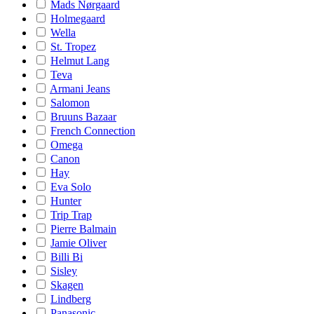
Mads Nørgaard
Holmegaard
Wella
St. Tropez
Helmut Lang
Teva
Armani Jeans
Salomon
Bruuns Bazaar
French Connection
Omega
Canon
Hay
Eva Solo
Hunter
Trip Trap
Pierre Balmain
Jamie Oliver
Billi Bi
Sisley
Skagen
Lindberg
Panasonic