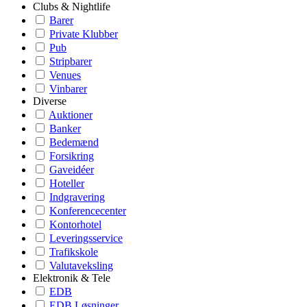
Clubs & Nightlife
Barer
Private Klubber
Pub
Stripbarer
Venues
Vinbarer
Diverse
Auktioner
Banker
Bedemænd
Forsikring
Gaveidéer
Hoteller
Indgravering
Konferencecenter
Kontorhotel
Leveringsservice
Trafikskole
Valutaveksling
Elektronik & Tele
EDB
EDB Løsninger