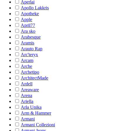
Aperlai
Apollo Lakkris
Apotheke
Apple
April77
Ara sko
Arabesque
Aramis
Arauto Rap
Arc'teryx
Arcam
Arche
Archetipo
ArchitectMade
Ardell
Areaware
Arena
Ariella
Arla Unika
Arm & Hammer
Armani
Armani Collezioni
Armani Jeans