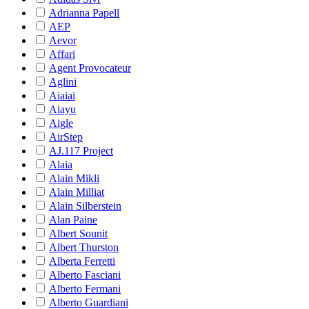
Adrianna Papell
AEP
Aevor
Affari
Agent Provocateur
Aglini
Aiaiai
Aiayu
Aigle
AirStep
AJ.117 Project
Alaia
Alain Mikli
Alain Milliat
Alain Silberstein
Alan Paine
Albert Sounit
Albert Thurston
Alberta Ferretti
Alberto Fasciani
Alberto Fermani
Alberto Guardiani