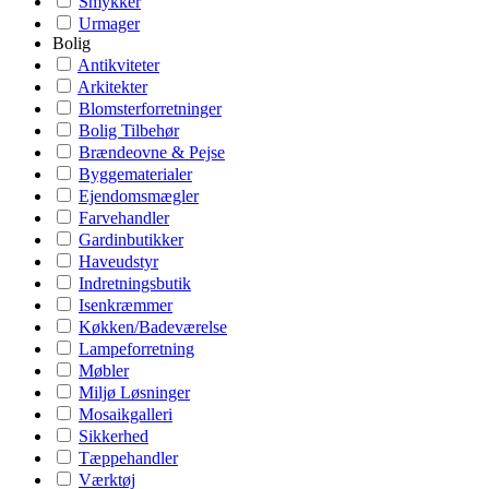
Smykker
Urmager
Bolig
Antikviteter
Arkitekter
Blomsterforretninger
Bolig Tilbehør
Brændeovne & Pejse
Byggematerialer
Ejendomsmægler
Farvehandler
Gardinbutikker
Haveudstyr
Indretningsbutik
Isenkræmmer
Køkken/Badeværelse
Lampeforretning
Møbler
Miljø Løsninger
Mosaikgalleri
Sikkerhed
Tæppehandler
Værktøj