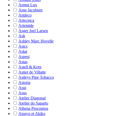
Armor Lux
Arne Jacobsen
Artdeco
Artecnica
Artemide
Asger Juel Larsen
Ash
Ashley Marc Hovelle
Asics
Askø
Aspesi
Astas
Astell & Kern
Astier de Villatte
Astleys Pipe Tobacco
Astoria
Asui
Asus
Atelier Diagonal
Atelier do Saparto
Athena Procopiou
Atsuyo et Akiko