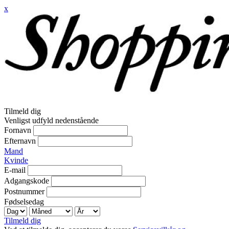
x
Tilmeld dig
Venligst udfyld nedenstående
Fornavn
Efternavn
Mand
Kvinde
E-mail
Adgangskode
Postnummer
Fødselsedag
Tilmeld dig