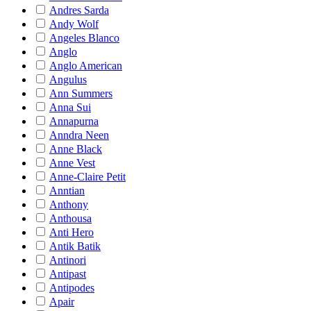
Andres Sarda
Andy Wolf
Angeles Blanco
Anglo
Anglo American
Angulus
Ann Summers
Anna Sui
Annapurna
Anndra Neen
Anne Black
Anne Vest
Anne-Claire Petit
Anntian
Anthony
Anthousa
Anti Hero
Antik Batik
Antinori
Antipast
Antipodes
Apair