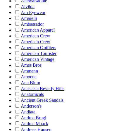
Altewaisaome
Alvilda
Am Eyewear
Amarelli
Ambassador
American Apparel
American Crew
American Crew
American Outfiters
American Tourister
American Vintage
Ames Bros
Ammann
Amoena
Ana Blum
Anastasia Beverly Hills
Anatomicals
Ancient Greek Sandals
Anderson's
Andiata
Andrea Brugi
Andrea Maack
Andreas Hansen