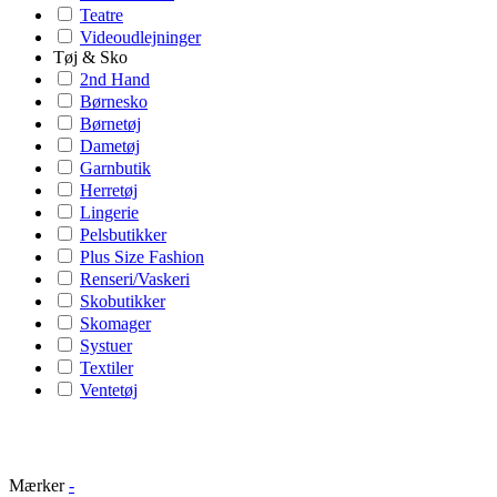
Teatre
Videoudlejninger
Tøj & Sko
2nd Hand
Børnesko
Børnetøj
Dametøj
Garnbutik
Herretøj
Lingerie
Pelsbutikker
Plus Size Fashion
Renseri/Vaskeri
Skobutikker
Skomager
Systuer
Textiler
Ventetøj
Mærker
-