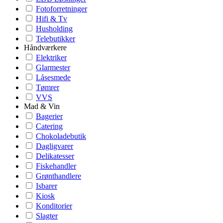
Fotoforretninger
Hifi & Tv
Husholding
Telebutikker
Håndværkere
Elektriker
Glarmester
Låsesmede
Tømrer
VVS
Mad & Vin
Bagerier
Catering
Chokoladebutik
Dagligvarer
Delikatesser
Fiskehandler
Grønthandlere
Isbarer
Kiosk
Konditorier
Slagter