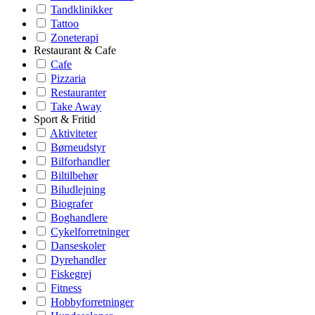
Tandklinikker
Tattoo
Zoneterapi
Restaurant & Cafe
Cafe
Pizzaria
Restauranter
Take Away
Sport & Fritid
Aktiviteter
Børneudstyr
Bilforhandler
Biltilbehør
Biludlejning
Biografer
Boghandlere
Cykelforretninger
Danseskoler
Dyrehandler
Fiskegrej
Fitness
Hobbyforretninger