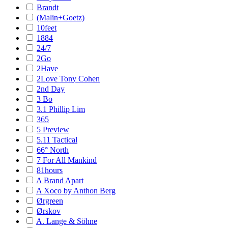
Brandt
(Malin+Goetz)
10feet
1884
24/7
2Go
2Have
2Love Tony Cohen
2nd Day
3 Bo
3.1 Phillip Lim
365
5 Preview
5.11 Tactical
66° North
7 For All Mankind
81hours
A Brand Apart
A Xoco by Anthon Berg
Ørgreen
Ørskov
A. Lange & Söhne