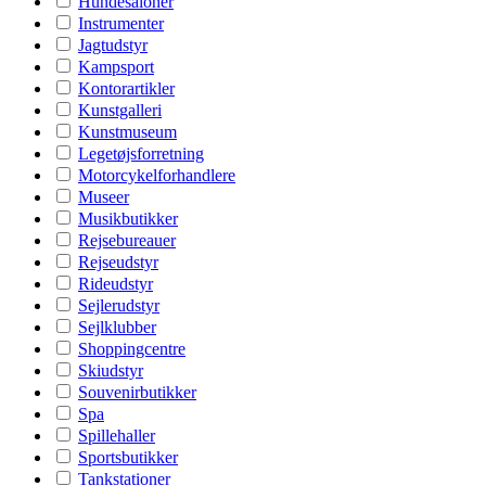
Hundesaloner
Instrumenter
Jagtudstyr
Kampsport
Kontorartikler
Kunstgalleri
Kunstmuseum
Legetøjsforretning
Motorcykelforhandlere
Museer
Musikbutikker
Rejsebureauer
Rejseudstyr
Rideudstyr
Sejlerudstyr
Sejlklubber
Shoppingcentre
Skiudstyr
Souvenirbutikker
Spa
Spillehaller
Sportsbutikker
Tankstationer