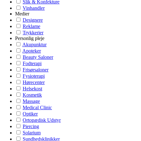
Slik & Konfekture
Vinhandler
Medier
Designere
Reklame
Trykkerier
Personlig pleje
Akupunktur
Apoteker
Beauty Saloner
Fodterapi
Frisørsaloner
Fysioterapi
Hørecenter
Helsekost
Kosmetik
Massage
Medical Clinic
Optiker
Ortopædisk Udstyr
Piercing
Solarium
Sundhedsklinikker