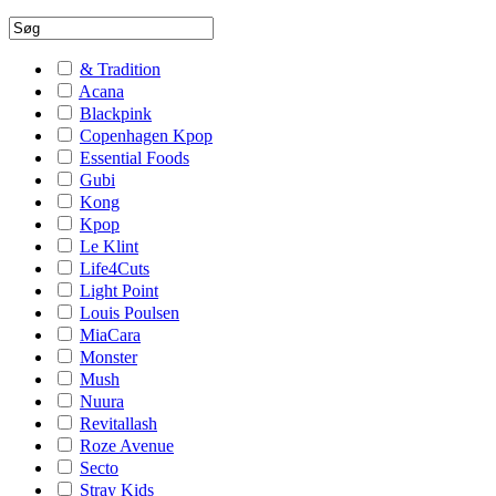
& Tradition
Acana
Blackpink
Copenhagen Kpop
Essential Foods
Gubi
Kong
Kpop
Le Klint
Life4Cuts
Light Point
Louis Poulsen
MiaCara
Monster
Mush
Nuura
Revitallash
Roze Avenue
Secto
Stray Kids