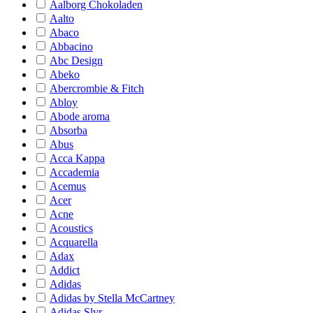
Aalborg Chokoladen
Aalto
Abaco
Abbacino
Abc Design
Abeko
Abercrombie & Fitch
Abloy
Abode aroma
Absorba
Abus
Acca Kappa
Accademia
Acemus
Acer
Acne
Acoustics
Acquarella
Adax
Addict
Adidas
Adidas by Stella McCartney
Adidas Slvr