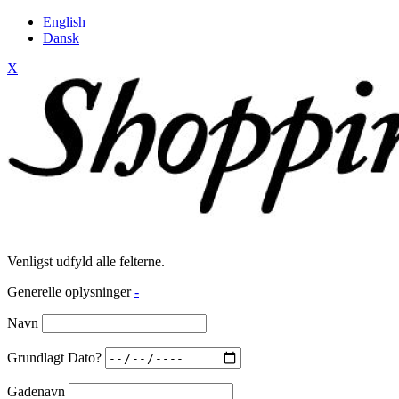
English
Dansk
X
Venligst udfyld alle felterne.
Generelle oplysninger
-
Navn
Grundlagt Dato?
Gadenavn