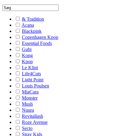
& Tradition
Acana
Blackpink
Copenhagen Kpop
Essential Foods
Gubi
Kong
Kpop
Le Klint
Life4Cuts
Light Point
Louis Poulsen
MiaCara
Monster
Mush
Nuura
Revitallash
Roze Avenue
Secto
Stray Kids