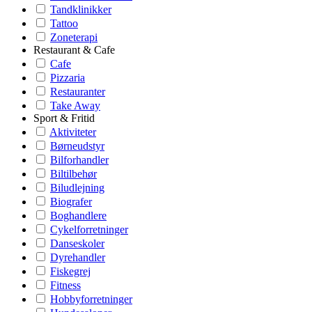
Tandklinikker
Tattoo
Zoneterapi
Restaurant & Cafe
Cafe
Pizzaria
Restauranter
Take Away
Sport & Fritid
Aktiviteter
Børneudstyr
Bilforhandler
Biltilbehør
Biludlejning
Biografer
Boghandlere
Cykelforretninger
Danseskoler
Dyrehandler
Fiskegrej
Fitness
Hobbyforretninger