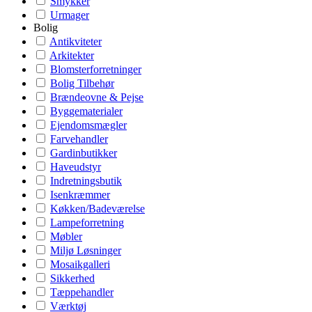
Smykker
Urmager
Bolig
Antikviteter
Arkitekter
Blomsterforretninger
Bolig Tilbehør
Brændeovne & Pejse
Byggematerialer
Ejendomsmægler
Farvehandler
Gardinbutikker
Haveudstyr
Indretningsbutik
Isenkræmmer
Køkken/Badeværelse
Lampeforretning
Møbler
Miljø Løsninger
Mosaikgalleri
Sikkerhed
Tæppehandler
Værktøj