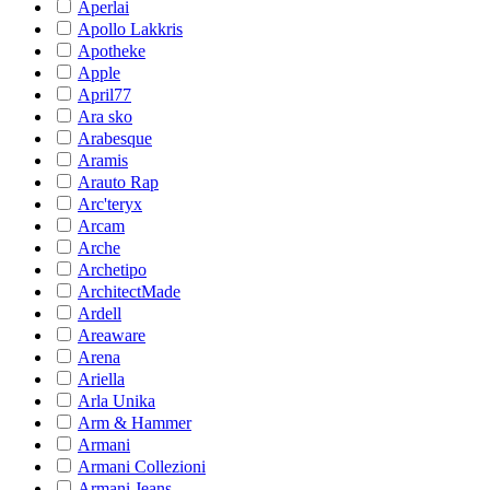
Aperlai
Apollo Lakkris
Apotheke
Apple
April77
Ara sko
Arabesque
Aramis
Arauto Rap
Arc'teryx
Arcam
Arche
Archetipo
ArchitectMade
Ardell
Areaware
Arena
Ariella
Arla Unika
Arm & Hammer
Armani
Armani Collezioni
Armani Jeans