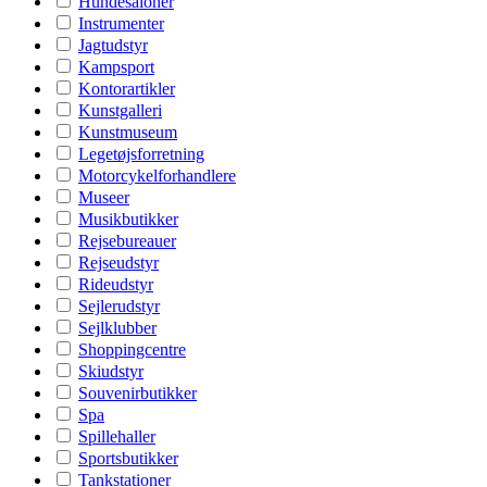
Hundesaloner
Instrumenter
Jagtudstyr
Kampsport
Kontorartikler
Kunstgalleri
Kunstmuseum
Legetøjsforretning
Motorcykelforhandlere
Museer
Musikbutikker
Rejsebureauer
Rejseudstyr
Rideudstyr
Sejlerudstyr
Sejlklubber
Shoppingcentre
Skiudstyr
Souvenirbutikker
Spa
Spillehaller
Sportsbutikker
Tankstationer