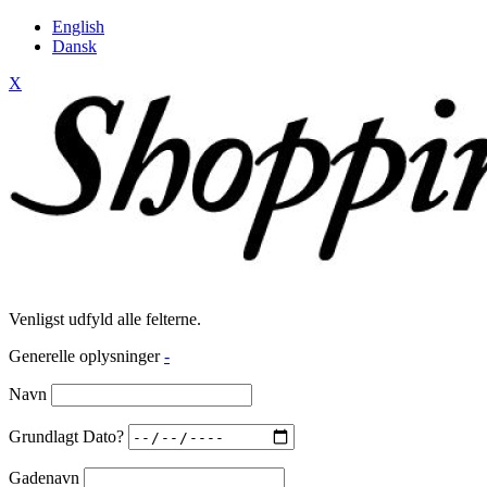
English
Dansk
X
Venligst udfyld alle felterne.
Generelle oplysninger
-
Navn
Grundlagt Dato?
Gadenavn