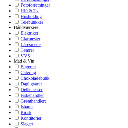
Fotoforretninger
Hifi & Tv
Husholding
Telebutikker
Håndværkere
Elektriker
Glarmester
Låsesmede
Tømrer
VVS
Mad & Vin
Bagerier
Catering
Chokoladebutik
Dagligvarer
Delikatesser
Fiskehandler
Grønthandlere
Isbarer
Kiosk
Konditorier
Slagter