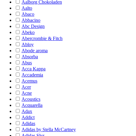
Aalborg Chokoladen
Aalto
Abaco
Abbacino
Abc Design
Abeko
Abercrombie & Fitch
Abloy
Abode aroma
Absorba
Abus
Acca Kappa
Accademia
Acemus
Acer
Acne
Acoustics
Acquarella
Adax
Addict
Adidas
Adidas by Stella McCartney
Adidas Slvr