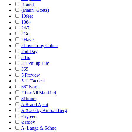
Brandt
(Malin+Goetz)
10feet
1884
24/7
2Go
2Have
2Love Tony Cohen
2nd Day
3 Bo
3.1 Phillip Lim
365
5 Preview
5.11 Tactical
66° North
7 For All Mankind
81hours
A Brand Apart
A Xoco by Anthon Berg
Ørgreen
Ørskov
A. Lange & Söhne