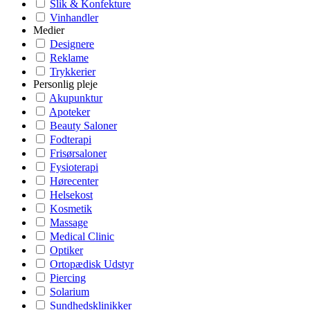
Slik & Konfekture
Vinhandler
Medier
Designere
Reklame
Trykkerier
Personlig pleje
Akupunktur
Apoteker
Beauty Saloner
Fodterapi
Frisørsaloner
Fysioterapi
Hørecenter
Helsekost
Kosmetik
Massage
Medical Clinic
Optiker
Ortopædisk Udstyr
Piercing
Solarium
Sundhedsklinikker