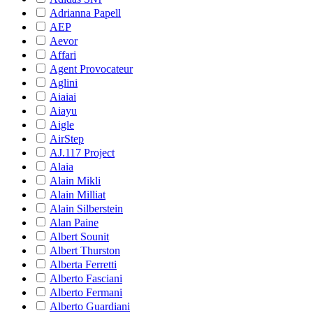
Adrianna Papell
AEP
Aevor
Affari
Agent Provocateur
Aglini
Aiaiai
Aiayu
Aigle
AirStep
AJ.117 Project
Alaia
Alain Mikli
Alain Milliat
Alain Silberstein
Alan Paine
Albert Sounit
Albert Thurston
Alberta Ferretti
Alberto Fasciani
Alberto Fermani
Alberto Guardiani