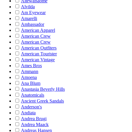
Altewaisaome
Alvilda
Am Eyewear
Amarelli
Ambassador
American Apparel
American Crew
American Crew
American Outfiters
American Tourister
American Vintage
Ames Bros
Ammann
Amoena
Ana Blum
Anastasia Beverly Hills
Anatomicals
Ancient Greek Sandals
Anderson's
Andiata
Andrea Brugi
Andrea Maack
Andreas Hansen