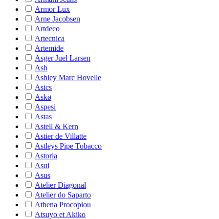
Armor Lux
Arne Jacobsen
Artdeco
Artecnica
Artemide
Asger Juel Larsen
Ash
Ashley Marc Hovelle
Asics
Askø
Aspesi
Astas
Astell & Kern
Astier de Villatte
Astleys Pipe Tobacco
Astoria
Asui
Asus
Atelier Diagonal
Atelier do Saparto
Athena Procopiou
Atsuyo et Akiko