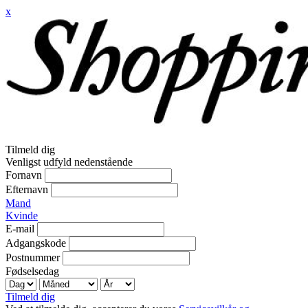
x
Tilmeld dig
Venligst udfyld nedenstående
Fornavn
Efternavn
Mand
Kvinde
E-mail
Adgangskode
Postnummer
Fødselsedag
Tilmeld dig