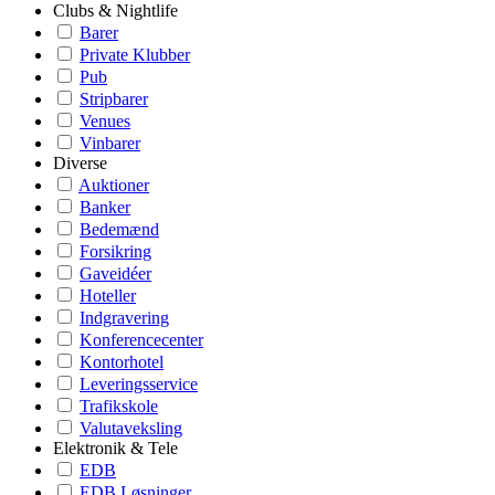
Clubs & Nightlife
Barer
Private Klubber
Pub
Stripbarer
Venues
Vinbarer
Diverse
Auktioner
Banker
Bedemænd
Forsikring
Gaveidéer
Hoteller
Indgravering
Konferencecenter
Kontorhotel
Leveringsservice
Trafikskole
Valutaveksling
Elektronik & Tele
EDB
EDB Løsninger