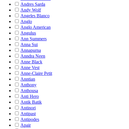
Andres Sarda
Andy Wolf
Angeles Blanco
Anglo
Anglo American
Angulus
Ann Summers
Anna Sui
Annapurna
Anndra Neen
Anne Black
Anne Vest
Anne-Claire Petit
Anntian
Anthony
Anthousa
Anti Hero
Antik Batik
Antinori
Antipast
Antipodes
Apair