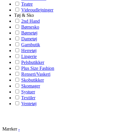
Teatre
Videoudlejninger
Tøj & Sko
2nd Hand
Børnesko
Børnetøj
Dametøj
Garnbutik
Herretøj
Lingerie
Pelsbutikker
Plus Size Fashion
Renseri/Vaskeri
Skobutikker
Skomager
Systuer
Textiler
Ventetøj
Mærker
-