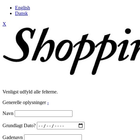
English
Dansk
X
Venligst udfyld alle felterne.
Generelle oplysninger
-
Navn
Grundlagt Dato?
Gadenavn