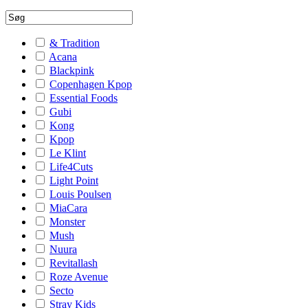
& Tradition
Acana
Blackpink
Copenhagen Kpop
Essential Foods
Gubi
Kong
Kpop
Le Klint
Life4Cuts
Light Point
Louis Poulsen
MiaCara
Monster
Mush
Nuura
Revitallash
Roze Avenue
Secto
Stray Kids