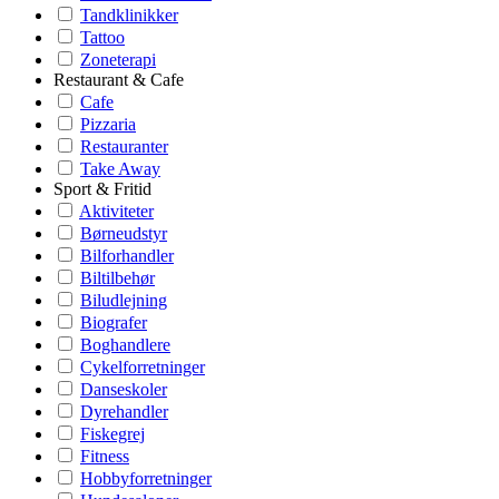
Tandklinikker
Tattoo
Zoneterapi
Restaurant & Cafe
Cafe
Pizzaria
Restauranter
Take Away
Sport & Fritid
Aktiviteter
Børneudstyr
Bilforhandler
Biltilbehør
Biludlejning
Biografer
Boghandlere
Cykelforretninger
Danseskoler
Dyrehandler
Fiskegrej
Fitness
Hobbyforretninger