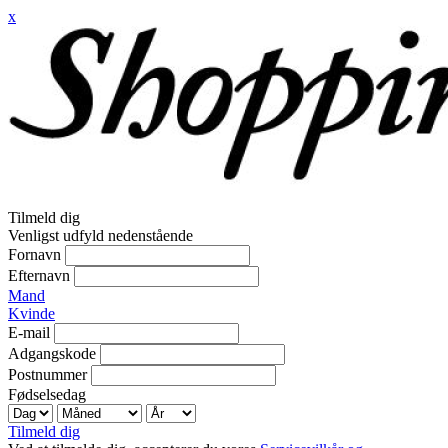
x
Tilmeld dig
Venligst udfyld nedenstående
Fornavn
Efternavn
Mand
Kvinde
E-mail
Adgangskode
Postnummer
Fødselsedag
Tilmeld dig