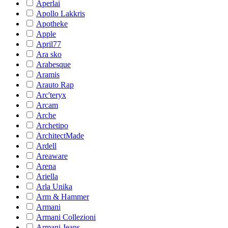
Aperlai
Apollo Lakkris
Apotheke
Apple
April77
Ara sko
Arabesque
Aramis
Arauto Rap
Arc'teryx
Arcam
Arche
Archetipo
ArchitectMade
Ardell
Areaware
Arena
Ariella
Arla Unika
Arm & Hammer
Armani
Armani Collezioni
Armani Jeans