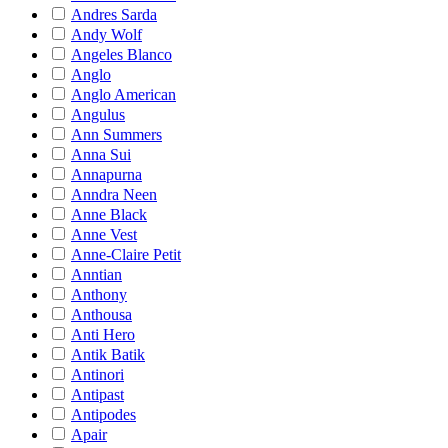
Andres Sarda
Andy Wolf
Angeles Blanco
Anglo
Anglo American
Angulus
Ann Summers
Anna Sui
Annapurna
Anndra Neen
Anne Black
Anne Vest
Anne-Claire Petit
Anntian
Anthony
Anthousa
Anti Hero
Antik Batik
Antinori
Antipast
Antipodes
Apair