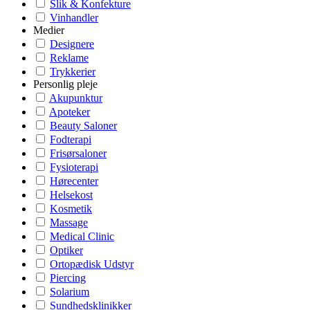
Slik & Konfekture
Vinhandler
Medier
Designere
Reklame
Trykkerier
Personlig pleje
Akupunktur
Apoteker
Beauty Saloner
Fodterapi
Frisørsaloner
Fysioterapi
Hørecenter
Helsekost
Kosmetik
Massage
Medical Clinic
Optiker
Ortopædisk Udstyr
Piercing
Solarium
Sundhedsklinikker