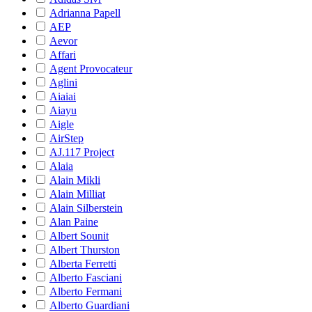
Adrianna Papell
AEP
Aevor
Affari
Agent Provocateur
Aglini
Aiaiai
Aiayu
Aigle
AirStep
AJ.117 Project
Alaia
Alain Mikli
Alain Milliat
Alain Silberstein
Alan Paine
Albert Sounit
Albert Thurston
Alberta Ferretti
Alberto Fasciani
Alberto Fermani
Alberto Guardiani