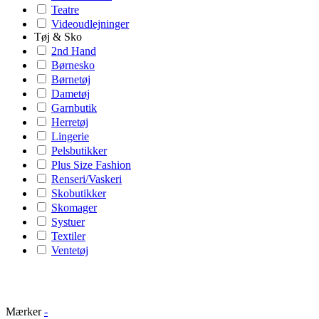
Teatre
Videoudlejninger
Tøj & Sko
2nd Hand
Børnesko
Børnetøj
Dametøj
Garnbutik
Herretøj
Lingerie
Pelsbutikker
Plus Size Fashion
Renseri/Vaskeri
Skobutikker
Skomager
Systuer
Textiler
Ventetøj
Mærker
-