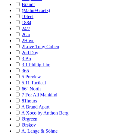
Brandt
(Malin+Goetz)
10feet
1884
24/7
2Go
2Have
2Love Tony Cohen
2nd Day
3 Bo
3.1 Phillip Lim
365
5 Preview
5.11 Tactical
66° North
7 For All Mankind
81hours
A Brand Apart
A Xoco by Anthon Berg
Ørgreen
Ørskov
A. Lange & Söhne