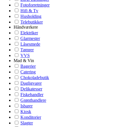
Fotoforretninger
Hifi & Tv
Husholding
Telebutikker
Håndværkere
Elektriker
Glarmester
Låsesmede
Tømrer
VVS
Mad & Vin
Bagerier
Catering
Chokoladebutik
Dagligvarer
Delikatesser
Fiskehandler
Grønthandlere
Isbarer
Kiosk
Konditorier
Slagter