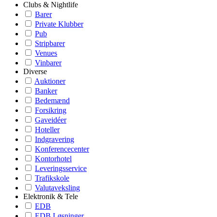
Clubs & Nightlife
Barer
Private Klubber
Pub
Stripbarer
Venues
Vinbarer
Diverse
Auktioner
Banker
Bedemænd
Forsikring
Gaveidéer
Hoteller
Indgravering
Konferencecenter
Kontorhotel
Leveringsservice
Trafikskole
Valutaveksling
Elektronik & Tele
EDB
EDB Løsninger