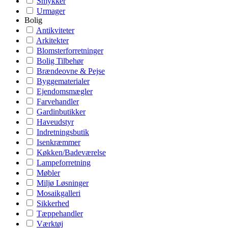
Smykker
Urmager
Bolig
Antikviteter
Arkitekter
Blomsterforretninger
Bolig Tilbehør
Brændeovne & Pejse
Byggematerialer
Ejendomsmægler
Farvehandler
Gardinbutikker
Haveudstyr
Indretningsbutik
Isenkræmmer
Køkken/Badeværelse
Lampeforretning
Møbler
Miljø Løsninger
Mosaikgalleri
Sikkerhed
Tæppehandler
Værktøj