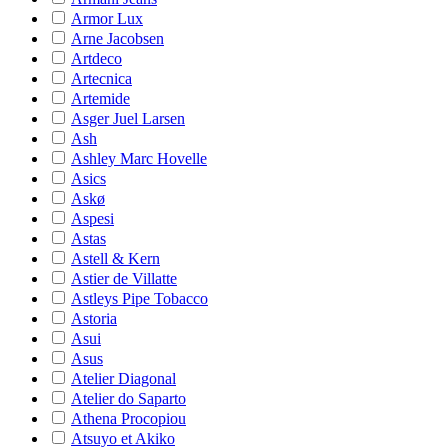
Armor Lux
Arne Jacobsen
Artdeco
Artecnica
Artemide
Asger Juel Larsen
Ash
Ashley Marc Hovelle
Asics
Askø
Aspesi
Astas
Astell & Kern
Astier de Villatte
Astleys Pipe Tobacco
Astoria
Asui
Asus
Atelier Diagonal
Atelier do Saparto
Athena Procopiou
Atsuyo et Akiko