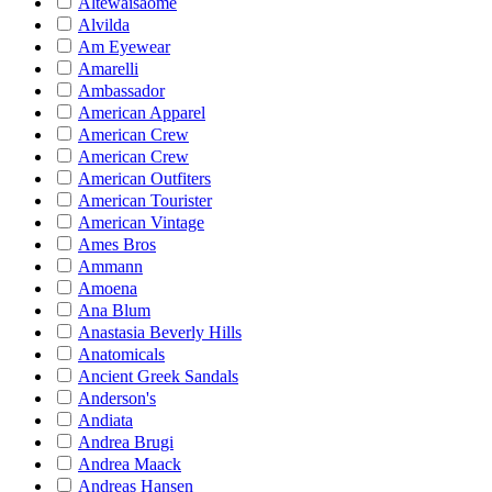
Altewaisaome
Alvilda
Am Eyewear
Amarelli
Ambassador
American Apparel
American Crew
American Crew
American Outfiters
American Tourister
American Vintage
Ames Bros
Ammann
Amoena
Ana Blum
Anastasia Beverly Hills
Anatomicals
Ancient Greek Sandals
Anderson's
Andiata
Andrea Brugi
Andrea Maack
Andreas Hansen