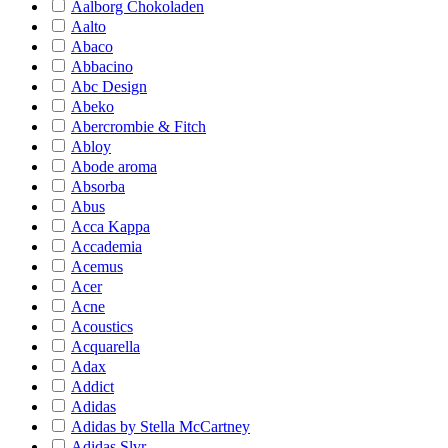
Aalborg Chokoladen
Aalto
Abaco
Abbacino
Abc Design
Abeko
Abercrombie & Fitch
Abloy
Abode aroma
Absorba
Abus
Acca Kappa
Accademia
Acemus
Acer
Acne
Acoustics
Acquarella
Adax
Addict
Adidas
Adidas by Stella McCartney
Adidas Slvr