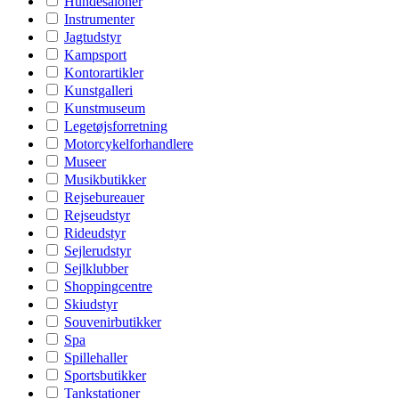
Hundesaloner
Instrumenter
Jagtudstyr
Kampsport
Kontorartikler
Kunstgalleri
Kunstmuseum
Legetøjsforretning
Motorcykelforhandlere
Museer
Musikbutikker
Rejsebureauer
Rejseudstyr
Rideudstyr
Sejlerudstyr
Sejlklubber
Shoppingcentre
Skiudstyr
Souvenirbutikker
Spa
Spillehaller
Sportsbutikker
Tankstationer