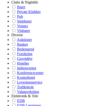
Clubs & Nightlife
Barer
Private Klubber
Pub
Stripbarer
Venues
Vinbarer
Diverse
Auktioner
Banker
Bedemænd
Forsikring
Gaveidéer
Hoteller
Indgravering
Konferencecenter
Kontorhotel
Leveringsservice
Trafikskole
Valutaveksling
Elektronik & Tele
EDB
EDB Løsninger