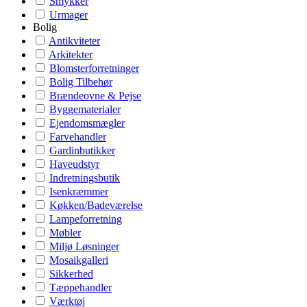
Smykker
Urmager
Bolig
Antikviteter
Arkitekter
Blomsterforretninger
Bolig Tilbehør
Brændeovne & Pejse
Byggematerialer
Ejendomsmægler
Farvehandler
Gardinbutikker
Haveudstyr
Indretningsbutik
Isenkræmmer
Køkken/Badeværelse
Lampeforretning
Møbler
Miljø Løsninger
Mosaikgalleri
Sikkerhed
Tæppehandler
Værktøj