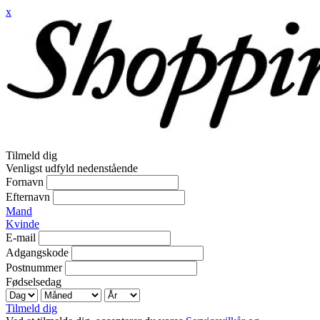
x
Tilmeld dig
Venligst udfyld nedenstående
Fornavn
Efternavn
Mand
Kvinde
E-mail
Adgangskode
Postnummer
Fødselsedag
Tilmeld dig