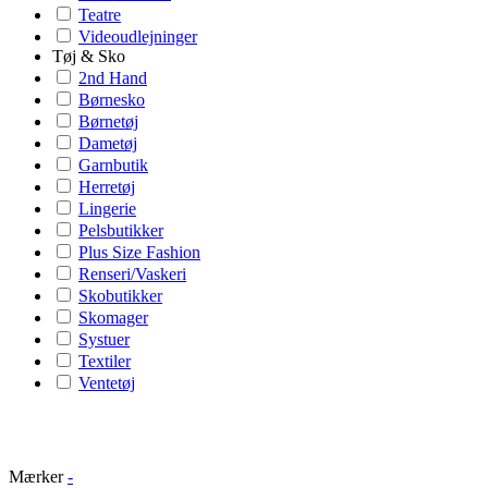
Teatre
Videoudlejninger
Tøj & Sko
2nd Hand
Børnesko
Børnetøj
Dametøj
Garnbutik
Herretøj
Lingerie
Pelsbutikker
Plus Size Fashion
Renseri/Vaskeri
Skobutikker
Skomager
Systuer
Textiler
Ventetøj
Mærker
-