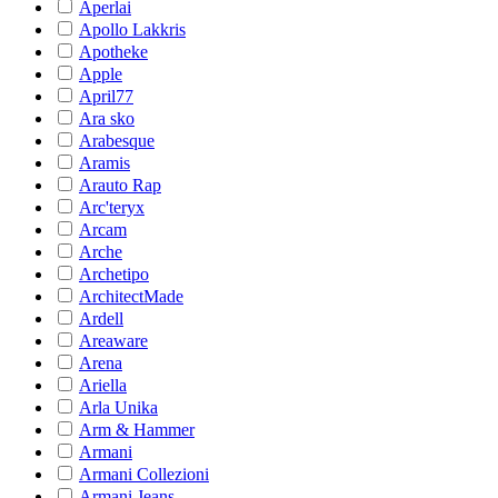
Aperlai
Apollo Lakkris
Apotheke
Apple
April77
Ara sko
Arabesque
Aramis
Arauto Rap
Arc'teryx
Arcam
Arche
Archetipo
ArchitectMade
Ardell
Areaware
Arena
Ariella
Arla Unika
Arm & Hammer
Armani
Armani Collezioni
Armani Jeans