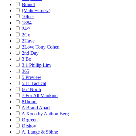
Brandt
(Malin+Goetz)
10feet
1884
24/7
2Go
2Have
2Love Tony Cohen
2nd Day
3 Bo
3.1 Phillip Lim
365
5 Preview
5.11 Tactical
66° North
7 For All Mankind
81hours
A Brand Apart
A Xoco by Anthon Berg
Ørgreen
Ørskov
A. Lange & Söhne