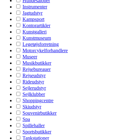
Hundesaloner
Instrumenter
Jagtudstyr
Kampsport
Kontorartikler
Kunstgalleri
Kunstmuseum
Legetøjsforretning
Motorcykelforhandlere
Museer
Musikbutikker
Rejsebureauer
Rejseudstyr
Rideudstyr
Sejlerudstyr
Sejlklubber
Shoppingcentre
Skiudstyr
Souvenirbutikker
Spa
Spillehaller
Sportsbutikker
Tankstationer