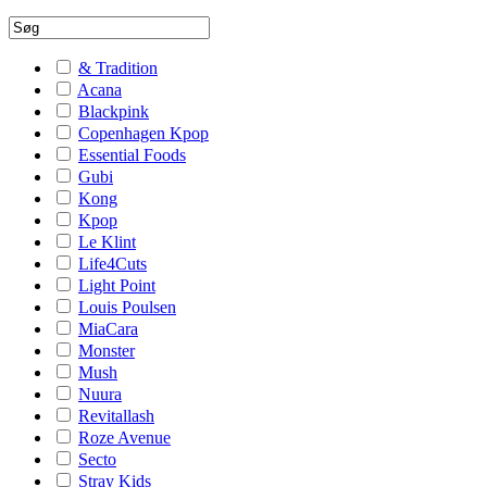
& Tradition
Acana
Blackpink
Copenhagen Kpop
Essential Foods
Gubi
Kong
Kpop
Le Klint
Life4Cuts
Light Point
Louis Poulsen
MiaCara
Monster
Mush
Nuura
Revitallash
Roze Avenue
Secto
Stray Kids