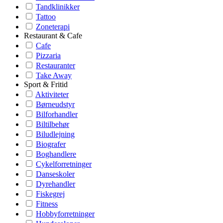
Tandklinikker
Tattoo
Zoneterapi
Restaurant & Cafe
Cafe
Pizzaria
Restauranter
Take Away
Sport & Fritid
Aktiviteter
Børneudstyr
Bilforhandler
Biltilbehør
Biludlejning
Biografer
Boghandlere
Cykelforretninger
Danseskoler
Dyrehandler
Fiskegrej
Fitness
Hobbyforretninger