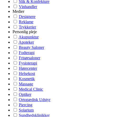
Slik & Konfekture
Vinhandler
Medier
Designere
Reklame
Trykkerier
Personlig pleje
Akupunktur
Apoteker
Beauty Saloner
Fodterapi
Frisørsaloner
Fysioterapi
Hørecenter
Helsekost
Kosmetik
Massage
Medical Clinic
Optiker
Ortopædisk Udstyr
Piercing
Solarium
Sundhedsklinikker