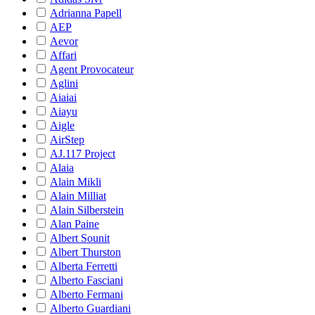
Adrianna Papell
AEP
Aevor
Affari
Agent Provocateur
Aglini
Aiaiai
Aiayu
Aigle
AirStep
AJ.117 Project
Alaia
Alain Mikli
Alain Milliat
Alain Silberstein
Alan Paine
Albert Sounit
Albert Thurston
Alberta Ferretti
Alberto Fasciani
Alberto Fermani
Alberto Guardiani