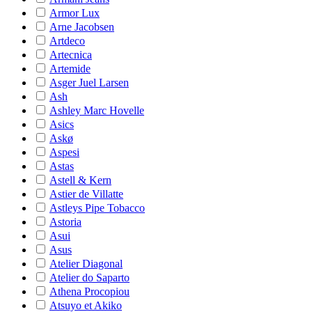
Armor Lux
Arne Jacobsen
Artdeco
Artecnica
Artemide
Asger Juel Larsen
Ash
Ashley Marc Hovelle
Asics
Askø
Aspesi
Astas
Astell & Kern
Astier de Villatte
Astleys Pipe Tobacco
Astoria
Asui
Asus
Atelier Diagonal
Atelier do Saparto
Athena Procopiou
Atsuyo et Akiko