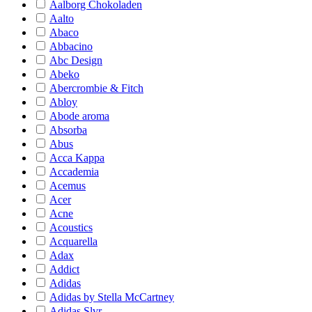
Aalborg Chokoladen
Aalto
Abaco
Abbacino
Abc Design
Abeko
Abercrombie & Fitch
Abloy
Abode aroma
Absorba
Abus
Acca Kappa
Accademia
Acemus
Acer
Acne
Acoustics
Acquarella
Adax
Addict
Adidas
Adidas by Stella McCartney
Adidas Slvr