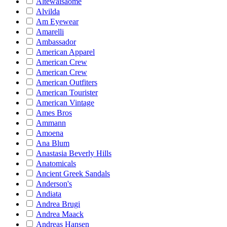
Altewaisaome
Alvilda
Am Eyewear
Amarelli
Ambassador
American Apparel
American Crew
American Crew
American Outfiters
American Tourister
American Vintage
Ames Bros
Ammann
Amoena
Ana Blum
Anastasia Beverly Hills
Anatomicals
Ancient Greek Sandals
Anderson's
Andiata
Andrea Brugi
Andrea Maack
Andreas Hansen