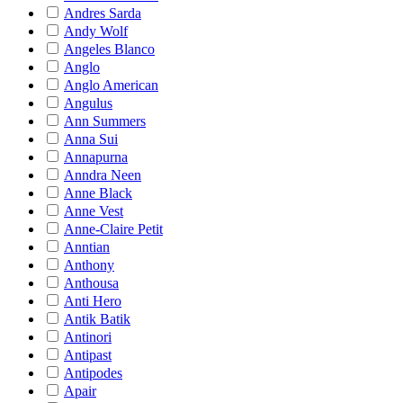
Andres Sarda
Andy Wolf
Angeles Blanco
Anglo
Anglo American
Angulus
Ann Summers
Anna Sui
Annapurna
Anndra Neen
Anne Black
Anne Vest
Anne-Claire Petit
Anntian
Anthony
Anthousa
Anti Hero
Antik Batik
Antinori
Antipast
Antipodes
Apair