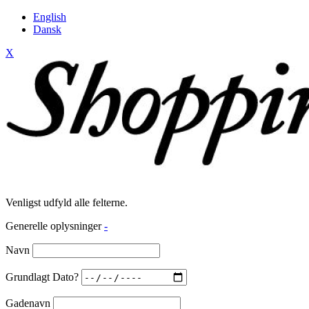
English
Dansk
X
Venligst udfyld alle felterne.
Generelle oplysninger
-
Navn
Grundlagt Dato?
Gadenavn