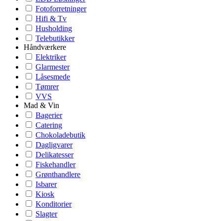
Fotoforretninger
Hifi & Tv
Husholding
Telebutikker
Håndværkere
Elektriker
Glarmester
Låsesmede
Tømrer
VVS
Mad & Vin
Bagerier
Catering
Chokoladebutik
Dagligvarer
Delikatesser
Fiskehandler
Grønthandlere
Isbarer
Kiosk
Konditorier
Slagter