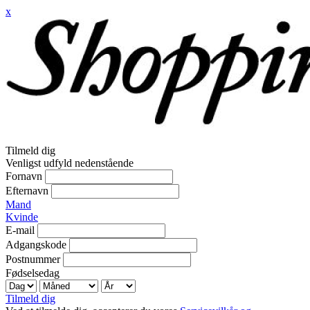
x
Tilmeld dig
Venligst udfyld nedenstående
Fornavn
Efternavn
Mand
Kvinde
E-mail
Adgangskode
Postnummer
Fødselsedag
Tilmeld dig