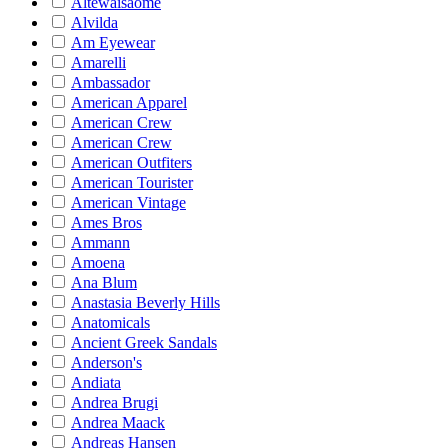
Altewaisaome
Alvilda
Am Eyewear
Amarelli
Ambassador
American Apparel
American Crew
American Crew
American Outfiters
American Tourister
American Vintage
Ames Bros
Ammann
Amoena
Ana Blum
Anastasia Beverly Hills
Anatomicals
Ancient Greek Sandals
Anderson's
Andiata
Andrea Brugi
Andrea Maack
Andreas Hansen