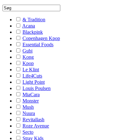
& Tradition
Acana
Blackpink
Copenhagen Kpop
Essential Foods
Gubi
Kong
Kpop
Le Klint
Life4Cuts
Light Point
Louis Poulsen
MiaCara
Monster
Mush
Nuura
Revitallash
Roze Avenue
Secto
Stray Kids