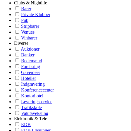
Clubs & Nightlife
Barer
Private Klubber
Pub
Stripbarer
Venues
Vinbarer
Diverse
Auktioner
Banker
Bedemænd
Forsikring
Gaveidéer
Hoteller
Indgravering
Konferencecenter
Kontorhotel
Leveringsservice
Trafikskole
Valutaveksling
Elektronik & Tele
EDB
EDB Løsninger