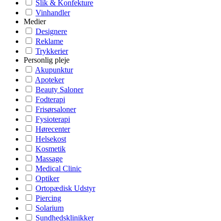
Slik & Konfekture
Vinhandler
Medier
Designere
Reklame
Trykkerier
Personlig pleje
Akupunktur
Apoteker
Beauty Saloner
Fodterapi
Frisørsaloner
Fysioterapi
Hørecenter
Helsekost
Kosmetik
Massage
Medical Clinic
Optiker
Ortopædisk Udstyr
Piercing
Solarium
Sundhedsklinikker