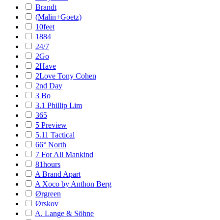
Brandt
(Malin+Goetz)
10feet
1884
24/7
2Go
2Have
2Love Tony Cohen
2nd Day
3 Bo
3.1 Phillip Lim
365
5 Preview
5.11 Tactical
66° North
7 For All Mankind
81hours
A Brand Apart
A Xoco by Anthon Berg
Ørgreen
Ørskov
A. Lange & Söhne