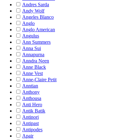
Andres Sarda
Andy Wolf
Angeles Blanco
Anglo
Anglo American
Angulus
Ann Summers
Anna Sui
Annapurna
Anndra Neen
Anne Black
Anne Vest
Anne-Claire Petit
Anntian
Anthony
Anthousa
Anti Hero
Antik Batik
Antinori
Antipast
Antipodes
Apair