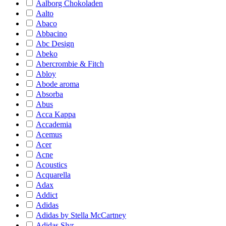
Aalborg Chokoladen
Aalto
Abaco
Abbacino
Abc Design
Abeko
Abercrombie & Fitch
Abloy
Abode aroma
Absorba
Abus
Acca Kappa
Accademia
Acemus
Acer
Acne
Acoustics
Acquarella
Adax
Addict
Adidas
Adidas by Stella McCartney
Adidas Slvr