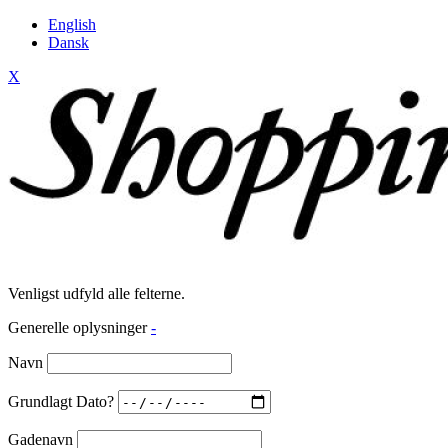
English
Dansk
X
Venligst udfyld alle felterne.
Generelle oplysninger
-
Navn
Grundlagt Dato?
Gadenavn