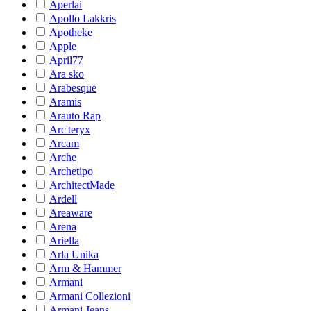
Aperlai
Apollo Lakkris
Apotheke
Apple
April77
Ara sko
Arabesque
Aramis
Arauto Rap
Arc'teryx
Arcam
Arche
Archetipo
ArchitectMade
Ardell
Areaware
Arena
Ariella
Arla Unika
Arm & Hammer
Armani
Armani Collezioni
Armani Jeans