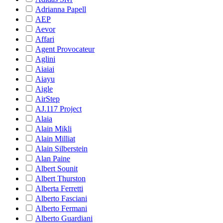
Adrianna Papell
AEP
Aevor
Affari
Agent Provocateur
Aglini
Aiaiai
Aiayu
Aigle
AirStep
AJ.117 Project
Alaia
Alain Mikli
Alain Milliat
Alain Silberstein
Alan Paine
Albert Sounit
Albert Thurston
Alberta Ferretti
Alberto Fasciani
Alberto Fermani
Alberto Guardiani