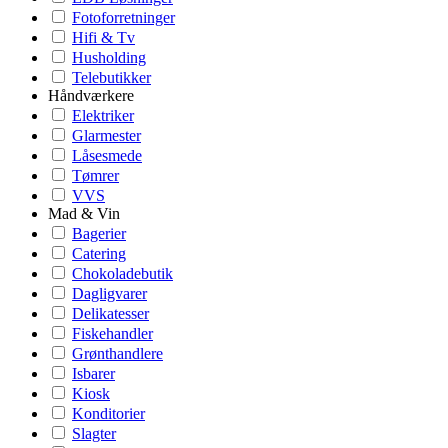
Fotoforretninger
Hifi & Tv
Husholding
Telebutikker
Håndværkere
Elektriker
Glarmester
Låsesmede
Tømrer
VVS
Mad & Vin
Bagerier
Catering
Chokoladebutik
Dagligvarer
Delikatesser
Fiskehandler
Grønthandlere
Isbarer
Kiosk
Konditorier
Slagter