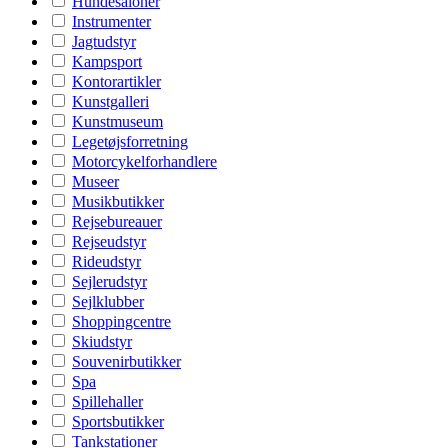
Hundesaloner
Instrumenter
Jagtudstyr
Kampsport
Kontorartikler
Kunstgalleri
Kunstmuseum
Legetøjsforretning
Motorcykelforhandlere
Museer
Musikbutikker
Rejsebureauer
Rejseudstyr
Rideudstyr
Sejlerudstyr
Sejlklubber
Shoppingcentre
Skiudstyr
Souvenirbutikker
Spa
Spillehaller
Sportsbutikker
Tankstationer