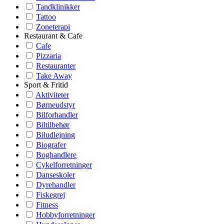
Tandklinikker
Tattoo
Zoneterapi
Restaurant & Cafe
Cafe
Pizzaria
Restauranter
Take Away
Sport & Fritid
Aktiviteter
Børneudstyr
Bilforhandler
Biltilbehør
Biludlejning
Biografer
Boghandlere
Cykelforretninger
Danseskoler
Dyrehandler
Fiskegrej
Fitness
Hobbyforretninger