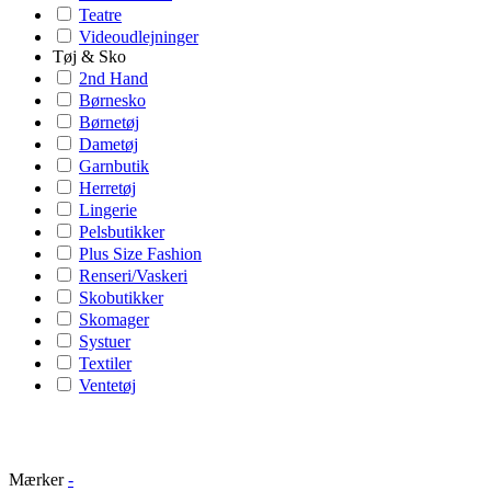
Teatre
Videoudlejninger
Tøj & Sko
2nd Hand
Børnesko
Børnetøj
Dametøj
Garnbutik
Herretøj
Lingerie
Pelsbutikker
Plus Size Fashion
Renseri/Vaskeri
Skobutikker
Skomager
Systuer
Textiler
Ventetøj
Mærker
-