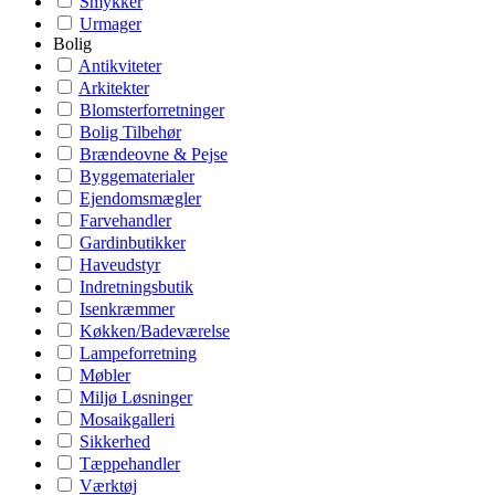
Smykker
Urmager
Bolig
Antikviteter
Arkitekter
Blomsterforretninger
Bolig Tilbehør
Brændeovne & Pejse
Byggematerialer
Ejendomsmægler
Farvehandler
Gardinbutikker
Haveudstyr
Indretningsbutik
Isenkræmmer
Køkken/Badeværelse
Lampeforretning
Møbler
Miljø Løsninger
Mosaikgalleri
Sikkerhed
Tæppehandler
Værktøj