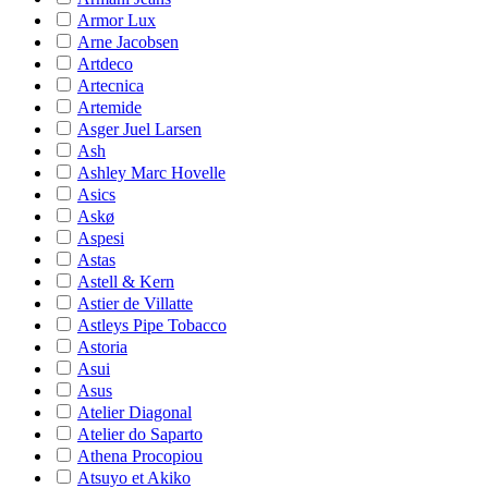
Armor Lux
Arne Jacobsen
Artdeco
Artecnica
Artemide
Asger Juel Larsen
Ash
Ashley Marc Hovelle
Asics
Askø
Aspesi
Astas
Astell & Kern
Astier de Villatte
Astleys Pipe Tobacco
Astoria
Asui
Asus
Atelier Diagonal
Atelier do Saparto
Athena Procopiou
Atsuyo et Akiko