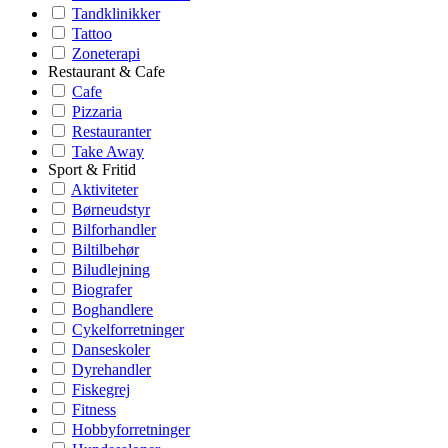
Tandklinikker
Tattoo
Zoneterapi
Restaurant & Cafe
Cafe
Pizzaria
Restauranter
Take Away
Sport & Fritid
Aktiviteter
Børneudstyr
Bilforhandler
Biltilbehør
Biludlejning
Biografer
Boghandlere
Cykelforretninger
Danseskoler
Dyrehandler
Fiskegrej
Fitness
Hobbyforretninger