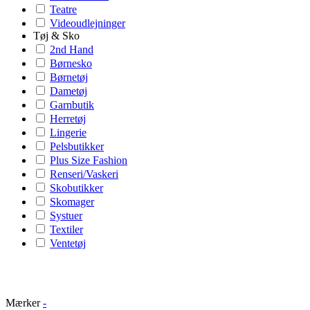
Teatre
Videoudlejninger
Tøj & Sko
2nd Hand
Børnesko
Børnetøj
Dametøj
Garnbutik
Herretøj
Lingerie
Pelsbutikker
Plus Size Fashion
Renseri/Vaskeri
Skobutikker
Skomager
Systuer
Textiler
Ventetøj
Mærker
-