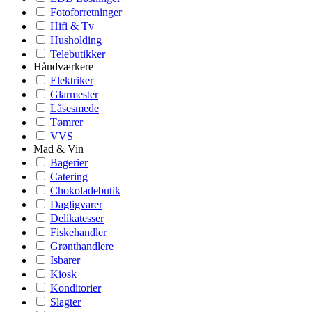
Fotoforretninger
Hifi & Tv
Husholding
Telebutikker
Håndværkere
Elektriker
Glarmester
Låsesmede
Tømrer
VVS
Mad & Vin
Bagerier
Catering
Chokoladebutik
Dagligvarer
Delikatesser
Fiskehandler
Grønthandlere
Isbarer
Kiosk
Konditorier
Slagter