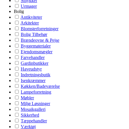
Smykker
Urmager
Bolig
Antikviteter
Arkitekter
Blomsterforretninger
Bolig Tilbehør
Brændeovne & Pejse
Byggematerialer
Ejendomsmægler
Farvehandler
Gardinbutikker
Haveudstyr
Indretningsbutik
Isenkræmmer
Køkken/Badeværelse
Lampeforretning
Møbler
Miljø Løsninger
Mosaikgalleri
Sikkerhed
Tæppehandler
Værktøj