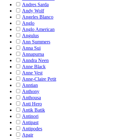
Andres Sarda
Andy Wolf
Angeles Blanco
Anglo
Anglo American
Angulus
Ann Summers
Anna Sui
Annapurna
Anndra Neen
Anne Black
Anne Vest
Anne-Claire Petit
Anntian
Anthony
Anthousa
Anti Hero
Antik Batik
Antinori
Antipast
Antipodes
Apair