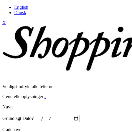
English
Dansk
X
Venligst udfyld alle felterne.
Generelle oplysninger
-
Navn
Grundlagt Dato?
Gadenavn