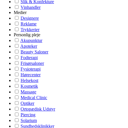
Slik & Konfekture
Vinhandler
Medier
Designere
Reklame
Trykkerier
Personlig pleje
Akupunktur
Apoteker
Beauty Saloner
Fodterapi
Frisørsaloner
Fysioterapi
Hørecenter
Helsekost
Kosmetik
Massage
Medical Clinic
Optiker
Ortopædisk Udstyr
Piercing
Solarium
Sundhedsklinikker