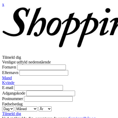
x
Tilmeld dig
Venligst udfyld nedenstående
Fornavn
Efternavn
Mand
Kvinde
E-mail
Adgangskode
Postnummer
Fødselsedag
Tilmeld dig