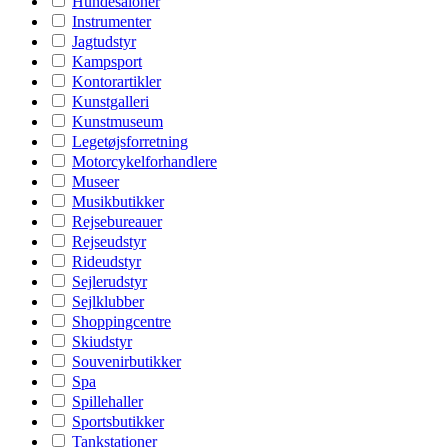
Hundesaloner
Instrumenter
Jagtudstyr
Kampsport
Kontorartikler
Kunstgalleri
Kunstmuseum
Legetøjsforretning
Motorcykelforhandlere
Museer
Musikbutikker
Rejsebureauer
Rejseudstyr
Rideudstyr
Sejlerudstyr
Sejlklubber
Shoppingcentre
Skiudstyr
Souvenirbutikker
Spa
Spillehaller
Sportsbutikker
Tankstationer