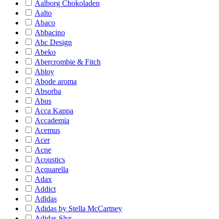
Aalborg Chokoladen
Aalto
Abaco
Abbacino
Abc Design
Abeko
Abercrombie & Fitch
Abloy
Abode aroma
Absorba
Abus
Acca Kappa
Accademia
Acemus
Acer
Acne
Acoustics
Acquarella
Adax
Addict
Adidas
Adidas by Stella McCartney
Adidas Slvr