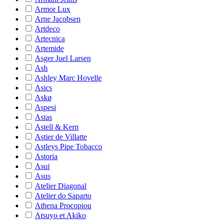
Armor Lux
Arne Jacobsen
Artdeco
Artecnica
Artemide
Asger Juel Larsen
Ash
Ashley Marc Hovelle
Asics
Askø
Aspesi
Astas
Astell & Kern
Astier de Villatte
Astleys Pipe Tobacco
Astoria
Asui
Asus
Atelier Diagonal
Atelier do Saparto
Athena Procopiou
Atsuyo et Akiko