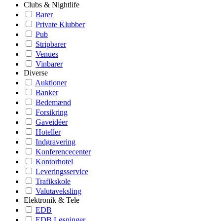
Clubs & Nightlife
Barer
Private Klubber
Pub
Stripbarer
Venues
Vinbarer
Diverse
Auktioner
Banker
Bedemænd
Forsikring
Gaveidéer
Hoteller
Indgravering
Konferencecenter
Kontorhotel
Leveringsservice
Trafikskole
Valutaveksling
Elektronik & Tele
EDB
EDB Løsninger