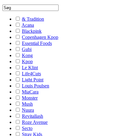
& Tradition
Acana
Blackpink
Copenhagen Kpop
Essential Foods
Gubi
Kong
Kpop
Le Klint
Life4Cuts
Light Point
Louis Poulsen
MiaCara
Monster
Mush
Nuura
Revitallash
Roze Avenue
Secto
Stray Kids