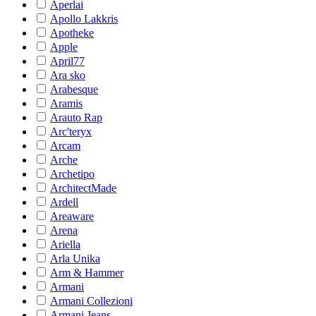
Aperlai
Apollo Lakkris
Apotheke
Apple
April77
Ara sko
Arabesque
Aramis
Arauto Rap
Arc'teryx
Arcam
Arche
Archetipo
ArchitectMade
Ardell
Areaware
Arena
Ariella
Arla Unika
Arm & Hammer
Armani
Armani Collezioni
Armani Jeans