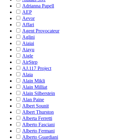
Adrianna Papell
AEP
Aevor
Affari
Agent Provocateur
Aglini
Aiaiai
Aiayu
Aigle
AirStep
AJ.117 Project
Alaia
Alain Mikli
Alain Milliat
Alain Silberstein
Alan Paine
Albert Sounit
Albert Thurston
Alberta Ferretti
Alberto Fasciani
Alberto Fermani
Alberto Guardiani