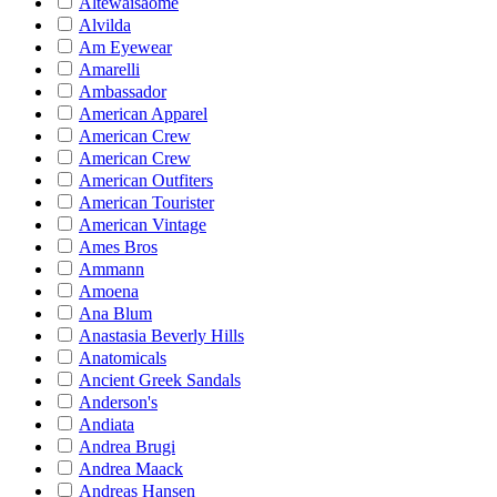
Altewaisaome
Alvilda
Am Eyewear
Amarelli
Ambassador
American Apparel
American Crew
American Crew
American Outfiters
American Tourister
American Vintage
Ames Bros
Ammann
Amoena
Ana Blum
Anastasia Beverly Hills
Anatomicals
Ancient Greek Sandals
Anderson's
Andiata
Andrea Brugi
Andrea Maack
Andreas Hansen