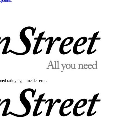
politik.
med rating og anmeldelserne.