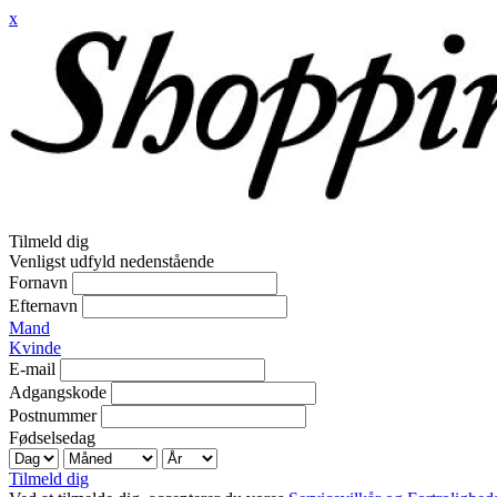
x
Tilmeld dig
Venligst udfyld nedenstående
Fornavn
Efternavn
Mand
Kvinde
E-mail
Adgangskode
Postnummer
Fødselsedag
Tilmeld dig