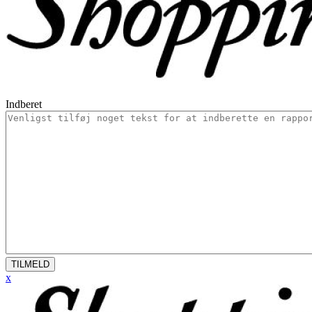
Indberet
TILMELD
x